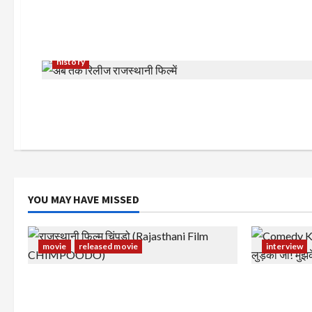
history
YOU MAY HAVE MISSED
movie
released movie
interview
राजस्थानी फिल्म चिंपूड़ो (Rajasthani Film
Comedy Kin
CHIMPOODO)
लुड़की जी! मु