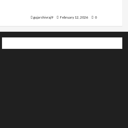
चमत्कार के कलाकर, रिलीज डेट और अन्य
जानकारी
gujarshivraj9
February 12, 2026
0