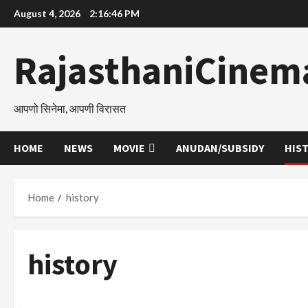
Skip
August 4, 2026
2:16:46 PM
to
content
RajasthaniCinem
आपणो सिनेमा, आपणी विरासत
HOME
NEWS
MOVIE
ANUDAN/SUBSIDY
HIS
Home
history
history