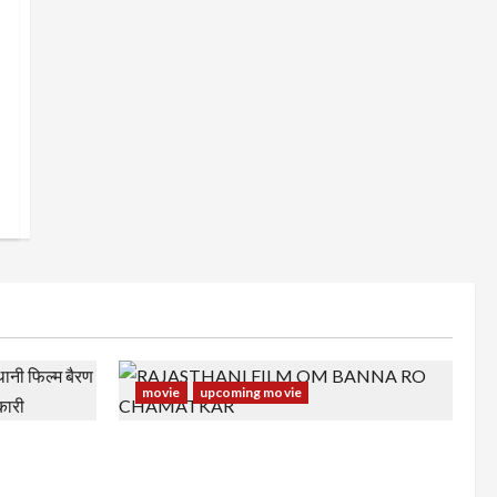
movie
upcoming movie
स्थानी फिल्म
RAJASTHANI FILM OM BANNA RO
अन्य जानकारी
CHAMATKAR : राजस्थानी फिल्म ओम बन्ना रो