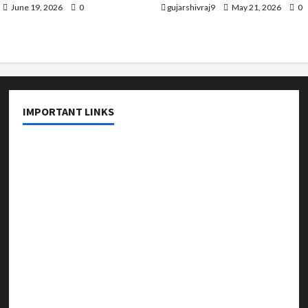
June 19, 2026
0
gujarshivraj9
May 21, 2026
0
IMPORTANT LINKS
About Us
Contact Us
Privacy Policy
Editorial Policy
Fact Checking Policy
Correction Policy