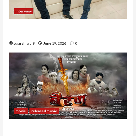
interview
Comedy King Panya Sepat Interview : लुड़की जी!
मुझके panya sepat होते हैं
gujarshivraj9
June 19, 2026
0
movie
released movie
Rajasthani Film Bairan : राजस्थानी फिल्म बैरण के
कलाकार, रिलीज डेट और अन्य जानकारी