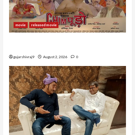
movie
released movie
राजस्थानी फिल्म चिंपूड़ो (Rajasthani Film
CHIMPOODO)
gujarshivraj9
August 2, 2026
0