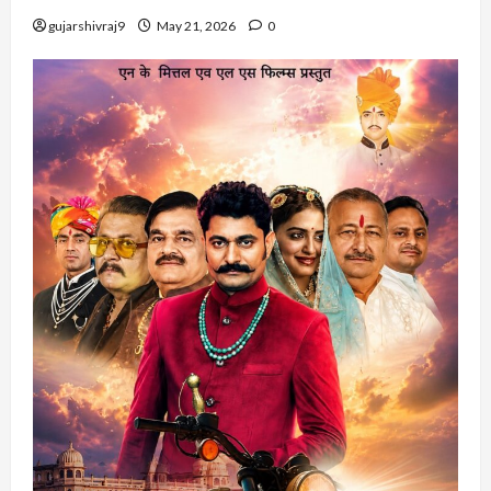
gujarshivraj9
May 21, 2026
0