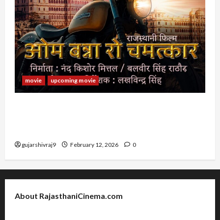
movie
upcoming movie
RAJASTHANI FILM OM BANNA RO CHAMATKAR :
राजस्थानी फिल्म ओम बन्ना रो चमत्कार के कलाकर, रिलीज डेट
और अन्य जानकारी
gujarshivraj9
February 12, 2026
0
About RajasthaniCinema.com