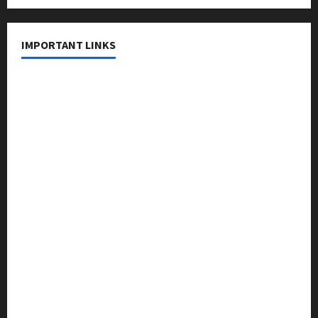
IMPORTANT LINKS
About Us
Contact Us
Privacy Policy
Editorial Policy
Fact Checking Policy
Correction Policy
Disclaimer
Terms & Conditions