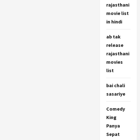
rajasthani
movie list
in hindi
ab tak
release
rajasthani
movies
list
bai chali
sasariye
Comedy
King
Panya
Sepat