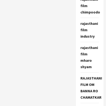
film
chimpoodo
rajasthani
film
industry
rajasthani
film
mharo
shyam
RAJASTHANI
FILM OM
BANNA RO
CHAMATKAR