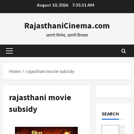
Skip
August 10, 2026
7:35:52 AM
to
content
RajasthaniCinema.com
आपणो सिनेमा, आपणी विरासत
Primary
Menu
Home
rajasthani movie subsidy
rajasthani movie
subsidy
SEARCH
SEAR