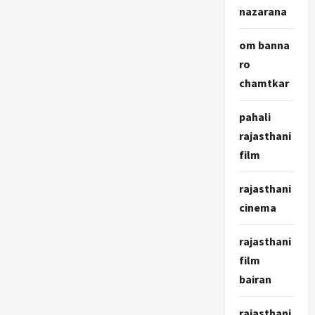
nazarana
om banna
ro
chamtkar
pahali
rajasthani
film
rajasthani
cinema
rajasthani
film
bairan
rajasthani