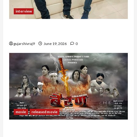
interview
Comedy King Panya Sepat Interview : लुड़की जी!
मुझके panya sepat होते हैं
gujarshivraj9
June 19, 2026
0
movie
released movie
Rajasthani Film Bairan : राजस्थानी फिल्म बैरण के
कलाकार, रिलीज डेट और अन्य जानकारी