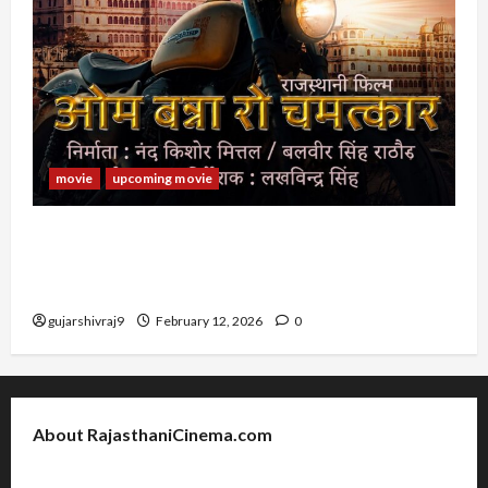
movie
upcoming movie
RAJASTHANI FILM OM BANNA RO CHAMATKAR :
राजस्थानी फिल्म ओम बन्ना रो चमत्कार के कलाकर, रिलीज डेट
और अन्य जानकारी
gujarshivraj9
February 12, 2026
0
About RajasthaniCinema.com