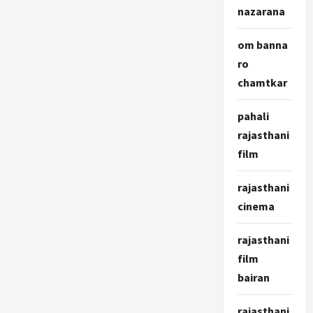
nazarana
om banna
ro
chamtkar
pahali
rajasthani
film
rajasthani
cinema
rajasthani
film
bairan
rajasthani