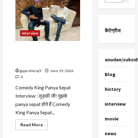
कैटेग्रीज
interview
Comedy King Panya Sepat
Interview : लुड़की जी! मुझके
anudan/subsid
panya sepat होते हैं
gujarshivraj9
June 19, 2026
Blog
0
Comedy King Panya Sepat
history
Interview : लुड़की जी! मुझके
interview
panya sepat होते हैं Comedy
King Panya Sepat...
movie
Read
Read More
more
news
about
Comedy