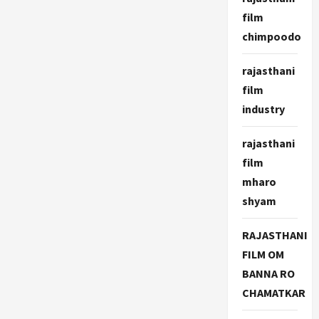
film
chimpoodo
rajasthani
film
industry
rajasthani
film
mharo
shyam
RAJASTHANI
FILM OM
BANNA RO
CHAMATKAR