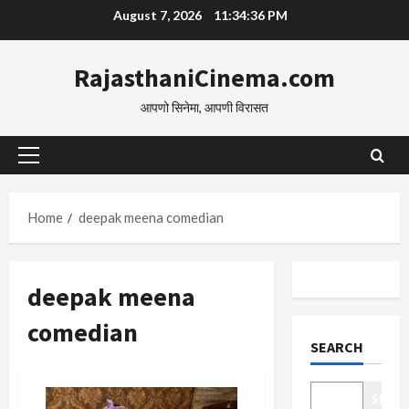
Skip
August 7, 2026
11:34:37 PM
to
content
RajasthaniCinema.com
आपणो सिनेमा, आपणी विरासत
Primary
Menu
Home
deepak meena comedian
deepak meena
comedian
SEARCH
SEAR