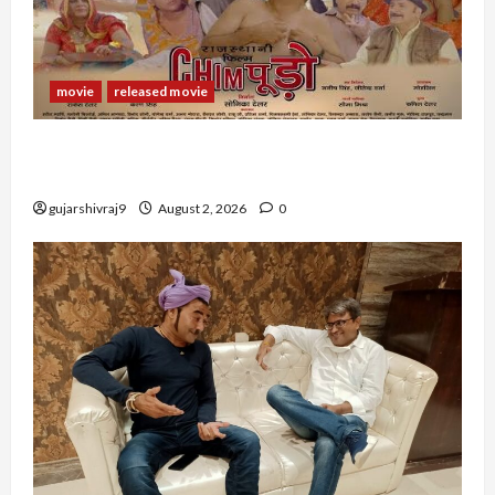
movie
released movie
राजस्थानी फिल्म चिंपूड़ो (Rajasthani Film
CHIMPOODO)
gujarshivraj9
August 2, 2026
0