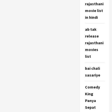
rajasthani
movie list
in hindi
ab tak
release
rajasthani
movies
list
bai chali
sasariye
Comedy
King
Panya
Sepat