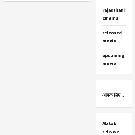
King
Panya
rajasthani
Sepat
Interview
cinema
:
लुड़की
जी!
released
मुझके
panya
movie
sepat
होते
हैं
upcoming
movie
आपके लिए...
Ab tak
release