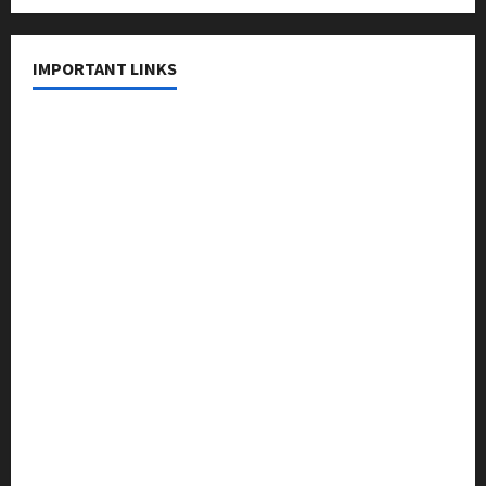
IMPORTANT LINKS
About Us
Contact Us
Privacy Policy
Editorial Policy
Fact Checking Policy
Correction Policy
Disclaimer
Terms & Conditions