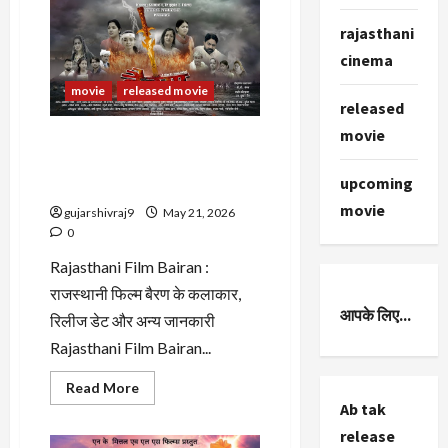
फिल्म
चिंपूड़ो
rajasthani
(Rajasthani
Film
cinema
CHIMPOODO)
movie
released movie
released
movie
Rajasthani Film Bairan :
राजस्थानी फिल्म बैरण के कलाकार,
upcoming
रिलीज डेट और अन्य जानकारी
movie
gujarshivraj9
May 21, 2026
0
Rajasthani Film Bairan :
राजस्थानी फिल्म बैरण के कलाकार,
आपके लिए...
रिलीज डेट और अन्य जानकारी
Rajasthani Film Bairan...
Read
Read More
more
Ab tak
about
Rajasthani
release
Film