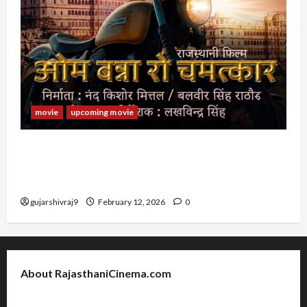
movie
upcoming movie
RAJASTHANI FILM OM BANNA RO CHAMATKAR :
राजस्थानी फिल्म ओम बन्ना रो चमत्कार के कलाकर, रिलीज डेट
और अन्य जानकारी
gujarshivraj9
February 12, 2026
0
About RajasthaniCinema.com