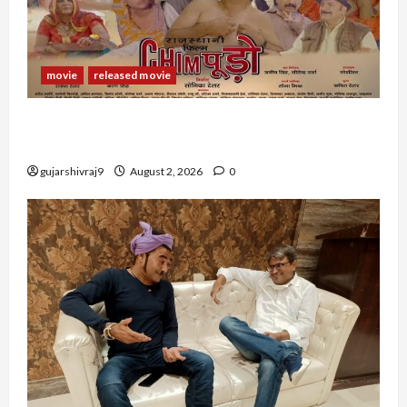
movie
released movie
राजस्थानी फिल्म चिंपूड़ो (Rajasthani Film
CHIMPOODO)
gujarshivraj9
August 2, 2026
0