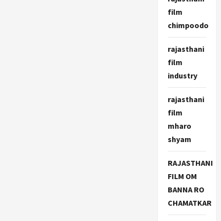
film
chimpoodo
rajasthani
film
industry
rajasthani
film
mharo
shyam
RAJASTHANI
FILM OM
BANNA RO
CHAMATKAR