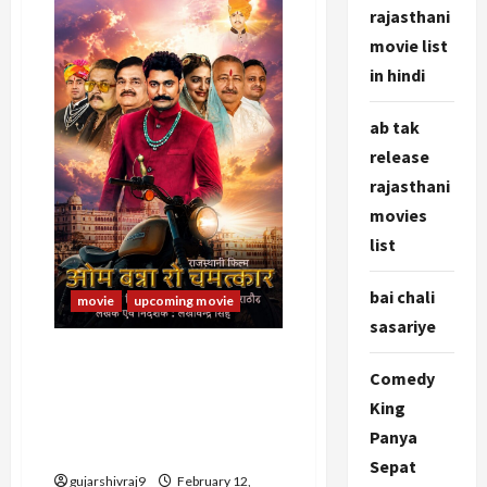
Bairan
rajasthani
:
राजस्थानी
movie list
फिल्म
बैरण
in hindi
के
कलाकार,
रिलीज
ab tak
डेट
और
release
अन्य
जानकारी
rajasthani
movies
list
bai chali
movie
upcoming movie
sasariye
RAJASTHANI FILM OM BANNA
Comedy
RO CHAMATKAR : राजस्थानी
फिल्म ओम बन्ना रो चमत्कार के
King
कलाकर, रिलीज डेट और अन्य
Panya
जानकारी
Sepat
gujarshivraj9
February 12,