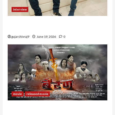
interview
Comedy King Panya Sepat Interview : लुड़की जी!
मुझके panya sepat होते हैं
gujarshivraj9
June 19, 2026
0
movie
released movie
Rajasthani Film Bairan : राजस्थानी फिल्म बैरण के
कलाकार, रिलीज डेट और अन्य जानकारी