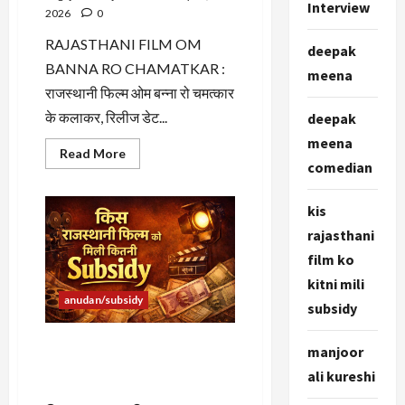
Interview
2026
0
RAJASTHANI FILM OM
deepak
BANNA RO CHAMATKAR :
meena
राजस्थानी फिल्म ओम बन्ना रो चमत्कार
के कलाकर, रिलीज डेट...
deepak
meena
Read
Read More
more
comedian
about
RAJASTHANI
FILM
kis
OM
BANNA
rajasthani
RO
CHAMATKAR
film ko
:
राजस्थानी
kitni mili
फिल्म
anudan/subsidy
ओम
subsidy
बन्ना
रो
चमत्कार
Rajasthani Movie Subsidy:
manjoor
के
किस राजस्थानी फिल्म को कितनी
कलाकर,
ali kureshi
रिलीज
मिली सब्सिडी
डेट