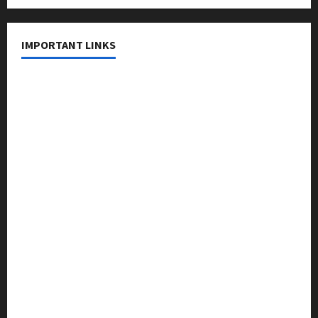
IMPORTANT LINKS
About Us
Contact Us
Privacy Policy
Editorial Policy
Fact Checking Policy
Correction Policy
Disclaimer
Terms & Conditions